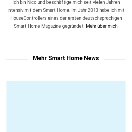
Ich bin Nico und beschäftige mich seit vielen Jahren
intensiv mit dem Smart Home. Im Jahr 2013 habe ich mit
HouseControllers eines der ersten deutschsprachigen
Smart Home Magazine gegründet.
Mehr über mich
.
F
a
c
e
b
o
o
k